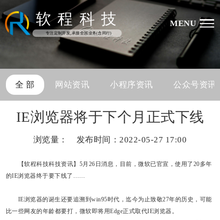
软
程
科
技
MENU
专注定制开发,承接全国业务(含同行)
全 部
网站资讯
小程序资讯
公众号资讯
IE浏览器将于下个月正式下线
浏览量：
发布时间：2022-05-27 17:00
【软程科技科技资讯】5月26日消息，目前，微软已官宣，使用了20多年
的IE浏览器终于要下线了……
IE浏览器的诞生还要追溯到win95时代，迄今为止致敬27年的历史，可能
比一些网友的年龄都要打，微软即将用Edge正式取代IE浏览器。