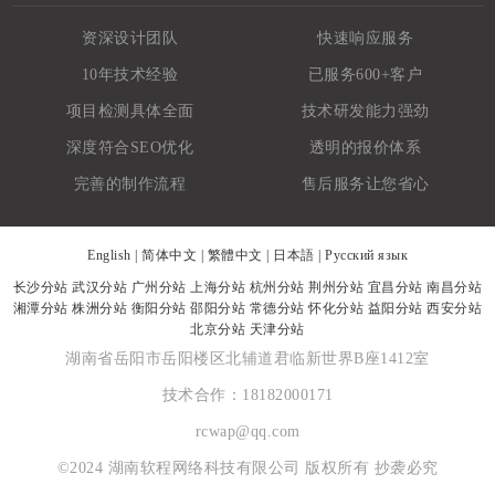
资深设计团队
快速响应服务
10年技术经验
已服务600+客户
项目检测具体全面
技术研发能力强劲
深度符合SEO优化
透明的报价体系
完善的制作流程
售后服务让您省心
English
|
简体中文
|
繁體中文
|
日本語
|
Русский язык
长沙分站
武汉分站
广州分站
上海分站
杭州分站
荆州分站
宜昌分站
南昌分站
湘潭分站
株洲分站
衡阳分站
邵阳分站
常德分站
怀化分站
益阳分站
西安分站
北京分站
天津分站
湖南省岳阳市岳阳楼区北辅道君临新世界B座1412室
技术合作：18182000171
rcwap@qq.com
©2024 湖南软程网络科技有限公司 版权所有 抄袭必究