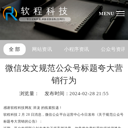
软
程
科
技
MENU
专注定制开发,承接全国业务(含同行)
全 部
网站资讯
小程序资讯
公众号资讯
微信发文规范公众号标题夸大营
销行为
浏览量：
发布时间：2024-02-28 21:55
感谢软程科技网友
泽泷
的线索投递！
软程科技
2 月 28 日消息，微信公众平台运营中心今日发布《关于规范公众号
标题夸大营销的公告》：