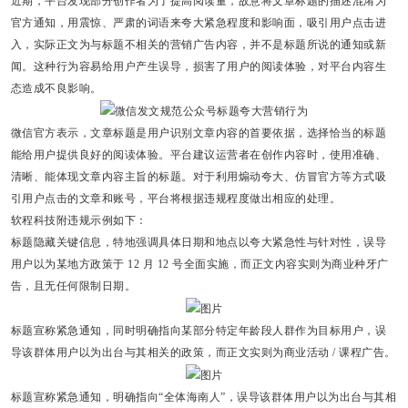
近期，平台发现部分创作者为了提高阅读量，故意将文章标题的描述混淆为
官方通知，
用震惊、严肃的词语来夸大紧急程度和影响面
，吸引用户点击进
入，实际正文为与标题不相关的营销广告内容，并不是标题所说的通知或新
闻。这种行为容易给用户产生误导，损害了用户的阅读体验，对平台内容生
态造成不良影响。
微信官方表示，文章标题是用户识别文章内容的首要依据，选择恰当的标题
能给用户提供良好的阅读体验。平台建议运营者在创作内容时，使用准确、
清晰、能体现文章内容主旨的标题。
对于利用煽动夸大、仿冒官方等方式吸
引用户点击的文章和账号，平台将根据违规程度做出相应的处理
。
软程科技附违规示例如下：
标题隐藏关键信息，特地强调具体日期和地点以夸大紧急性与针对性，误导
用户以为某地方政策于 12 月 12 号全面实施，而正文内容实则为商业种牙广
告，且无任何限制日期。
标题宣称紧急通知，同时明确指向某部分特定年龄段人群作为目标用户，误
导该群体用户以为出台与其相关的政策，而正文实则为商业活动 / 课程广告。
标题宣称紧急通知，明确指向“全体海南人”，误导该群体用户以为出台与其相